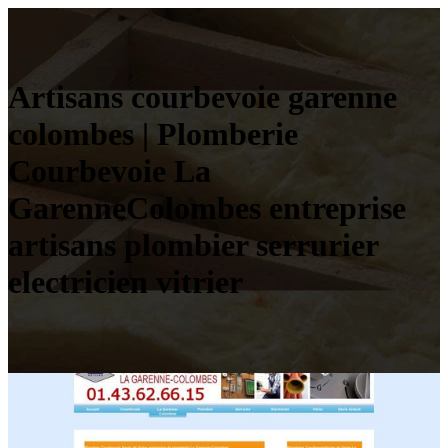
Artisans courbevoie garenne
colombes | Plomberie
Courbevoie La
GarenneColombes entreprise
artisans plombier serrurier
electricien vitrier