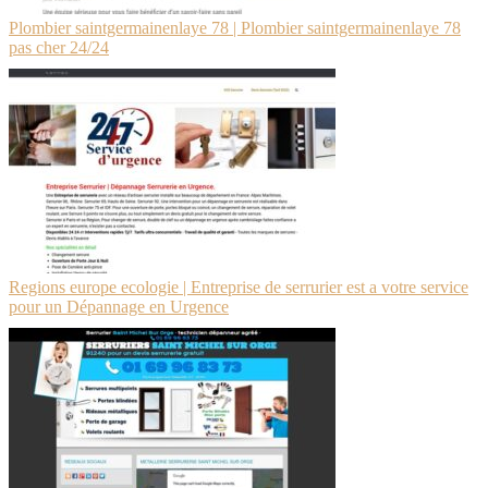
Plombier saintger­mainen­la­ye 78 | Plombier saintgermainenlaye 78
pas cher 24/24
Regions europe ecologie | Entreprise de serrurier est a votre service
pour un Dépannage en Urgence