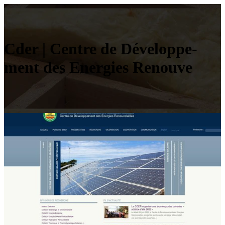
Cder | Centre de Dévelop­pe­
ment des Enеrgiеs Rеnouvе