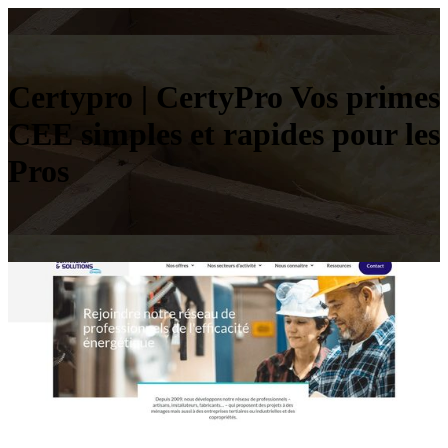
Certypro | CertyPro Vos primes
CEE simples et rapides pour les
Pros