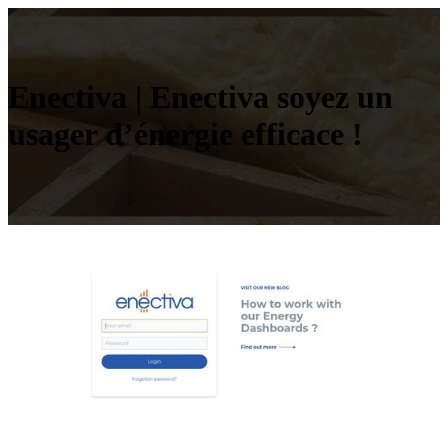
Enectiva | Enectiva soyez un
usager d’énergie efficace !