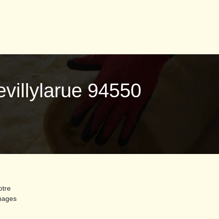
evillylarue 94550
otre
nnages