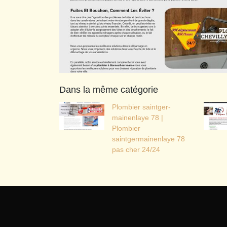
Dans la même catégorie
Plombier saintger­
mainen­la­ye 78 |
Plombier
saintgermainenlaye 78
pas cher 24/24