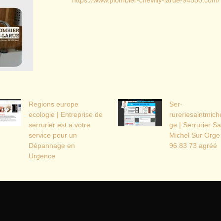
https://www.plombier-chevilly-larue-94550.com/
Regions europe
Ser­
ecologie | Entreprise de
rureriesaintmiche
serrurier est a votre
ge | Serrurier Sa
service pour un
Michel Sur Orge
Dépannage en
96 83 73 agréé
Urgence