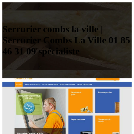
Serrurier combs la ville |
Serrurier Combs La Ville 01 85
46 31 09 spécialiste