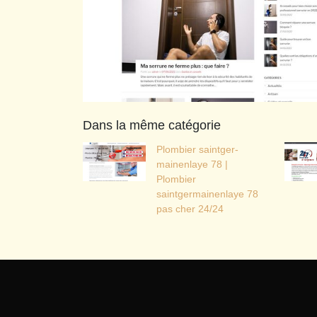
Dans la même catégorie
Plombier saintger­
mainen­la­ye 78 |
Plombier
saintgermainenlaye 78
pas cher 24/24