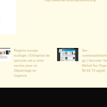
http://www.serruriersaintdenis.org/
Regions europe
Ser­
ecologie | Entreprise de
rureriesaintmiche
serrurier est a votre
ge | Serrurier Sa
service pour un
Michel Sur Orge
Dépannage en
96 83 73 agréé
Urgence