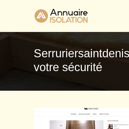
Ser­rurier­saintde­n
votre sécurité