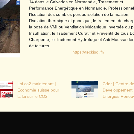
14 dans le Calvados en Normandie, Traitement et
Performance Énergétique en Normandie. Professionnel
l'Isolation des combles perdus isolation de la maison,
l'Isolation thermique et phonique, le traitement de char
la pose de VMI ou Ventilation Mécanique Inversée ou p
Insufflation, le Traitement Curatif et Préventif de tous B
Charpente, le Traitement Hydrofuge et Anti Mousse des 
de toitures.
https://teckisol.fr/
Loi co2 maintenant |
Cder | Centre d
Économie suisse pour
Dévelop­pe­ment
la loi sur le CO2
Enеrgiеs Rеnou