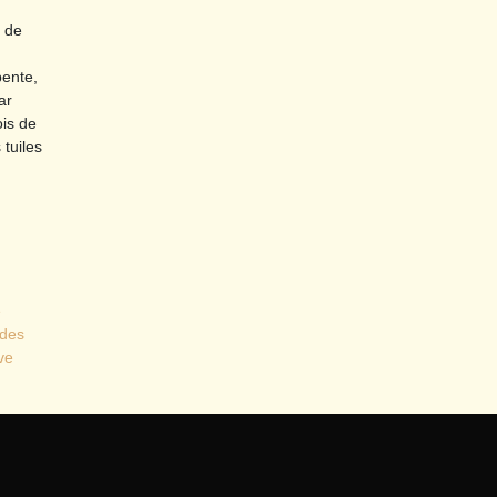
 de
pente,
ar
ois de
tuiles
e
 des
vе